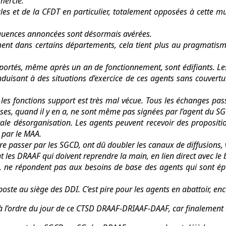
mercie.
cales et de la CFDT en particulier, totalement opposées à cette 
équences annoncées sont désormais avérées.
ent dans certains départements, cela tient plus au pragmatisme e
portés, même après un an de fonctionnement, sont édifiants. Le
nduisant à des situations d’exercice de ces agents sans couvertu
les fonctions support est très mal vécue. Tous les échanges pass
ses, quand il y en a, ne sont même pas signées par l’agent du SGC
totale désorganisation. Les agents peuvent recevoir des propos
 par le MAA.
aire passer par les SGCD, ont dû doubler les canaux de diffusions
ont les DRAAF qui doivent reprendre la main, en lien direct avec l
, ne répondent pas aux besoins de base des agents qui sont épui
poste au siège des DDI. C’est pire pour les agents en abattoir, e
à l’ordre du jour de ce CTSD DRAAF-DRIAAF-DAAF, car finalement 