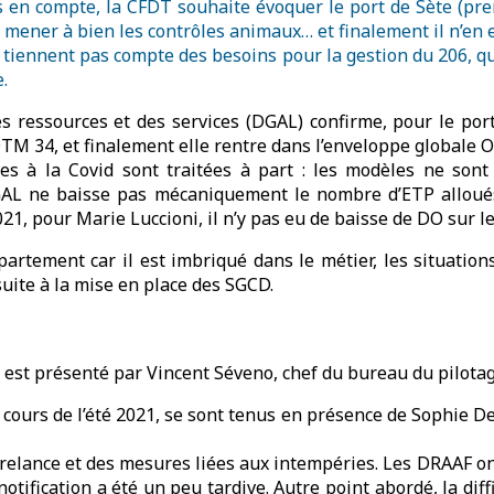
es en compte, la CFDT souhaite évoquer le port de Sète (pr
mener à bien les contrôles animaux… et finalement il n’en 
tiennent pas compte des besoins pour la gestion du 206, qu
.
s ressources et des services (DGAL) confirme, pour le port
 34, et finalement elle rentre dans l’enveloppe globale Occ
iées à la Covid sont traitées à part : les modèles ne son
DGAL ne baisse pas mécaniquement le nombre d’ETP alloués 
, pour Marie Luccioni, il n’y pas eu de baisse de DO sur le
artement car il est imbriqué dans le métier, les situations
 suite à la mise en place des SGCD.
est présenté par Vincent Séveno, chef du bureau du pilotag
 cours de l’été 2021, se sont tenus en présence de Sophie De
 relance et des mesures liées aux intempéries. Les DRAAF on
otification a été un peu tardive. Autre point abordé, la diffi