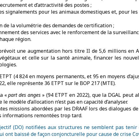
recrutement et d’attractivité des postes ;
les signalements pour les animaux domestiques et, pour les 
n de la volumétrie des demandes de certification ;
nnement des services avec le renforcement de la surveillan
chaque région.
prévoit une augmentation hors titre II de 5,6 millions en A
végétaux et celle sur la santé animale, financer les nouve
ologies.
9 ETPT (4 824 en moyens permanents, et 95 en moyens d’aj
022, elle représente 36 ETPT sur le BOP 217 (MTE).
la «
part des anges
» (94 ETPT en 2022), que la DGAL peut al
le modèle d’allocation n’est pas en capacité d’analyser.
es missions abordées par les DRAAF lors des dialogues de g
s informations remontées trop tard.
ctif (DO) notifiées aux structures ne semblent pas tenir c
ui ont baissé de façon conjoncturelle pour cause de crise Co