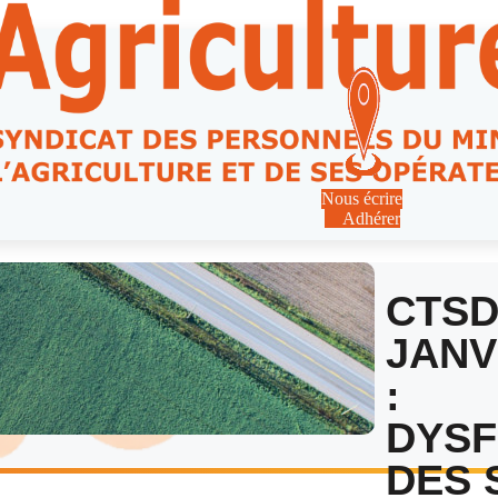
Nous écrire
Adhérer
CTSD
JANV
:
DYS
DES 