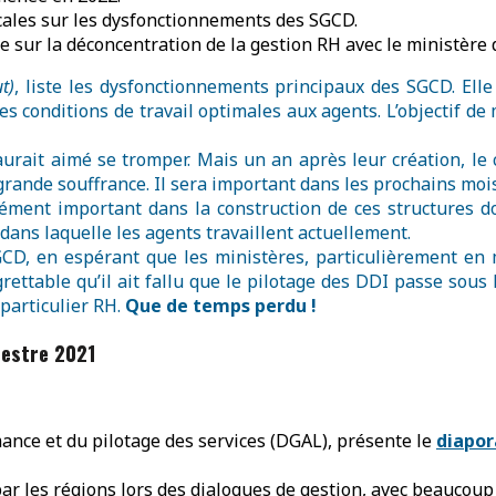
icales sur les dysfonctionnements des SGCD.
e sur la déconcentration de la gestion RH avec le ministère d
t)
, liste les dysfonctionnements principaux des SGCD. Ell
 conditions de travail optimales aux agents. L’objectif de
urait aimé se tromper. Mais un an après leur création, le co
rande souffrance. Il sera important dans les prochains mois
ment important dans la construction de ces structures dont 
dans laquelle les agents travaillent actuellement.
D, en espérant que les ministères, particulièrement en m
ettable qu’il ait fallu que le pilotage des DDI passe sous l
particulier RH.
Que de temps perdu !
estre 2021
mance et du pilotage des services (DGAL), présente le
diapo
ar les régions lors des dialogues de gestion, avec beaucoup