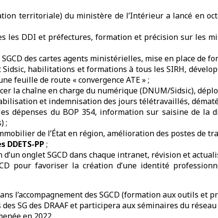
tion territoriale) du ministère de l’Intérieur a lancé en oc
es les DDI et préfectures, formation et précision sur les 
s SGCD des cartes agents ministérielles, mise en place de fo
 Sidsic, habilitations et formations à tous les SIRH, déve
une feuille de route « convergence ATE » ;
rcer la chaîne en charge du numérique (DNUM/Sidsic), déploi
lisation et indemnisation des jours télétravaillés, dématér
les dépenses du BOP 354, information sur saisine de la dir
) ;
obilier de l’État en région, amélioration des postes de tra
les DDETS-PP
;
n d’un onglet SGCD dans chaque intranet, révision et actualis
D pour favoriser la création d’une identité professionn
ans l’accompagnement des SGCD (formation aux outils et pr
des SG des DRAAF et participera aux séminaires du réseau
menée en 2022.