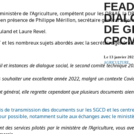
FEAD
ministère de l’Agriculture, compétent pour les DRAAF, la DRI
DIAL
 en présence de Philippe Mérillon, secrétaire général adjoin
DE G
uland et Laure Revel.
CPC
T et les nombreux sujets abordés avec la secrétaire générale
Le 13 janvier 20
AGRICULTURE
il et instances de dialogue social, le second comité technique 2
s souhaiter une excellente année 2022, malgré un contexte Covid
t général, elle regrette cependant que plusieurs documents aient é
is de transmission des documents sur les SGCD et les centre
our possible, notamment suite aux échanges avec le ministère
nt des services pilotés par le ministère de l’Agriculture, vous 