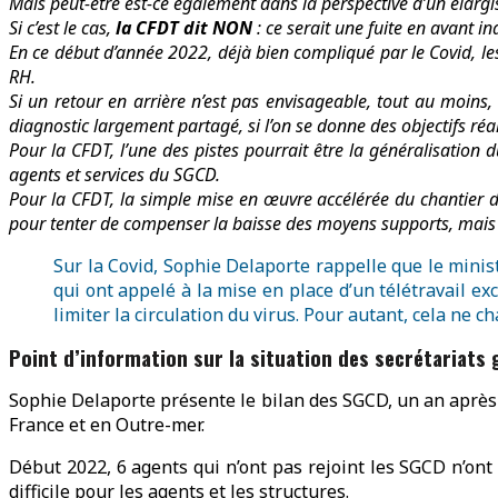
Mais peut-être est-ce également dans la perspective d’un élar
Si c’est le cas,
la CFDT dit NON
: ce serait une fuite en avant 
En ce début d’année 2022, déjà bien compliqué par le Covid, les
RH.
Si un retour en arrière n’est pas envisageable, tout au moin
diagnostic largement partagé, si l’on se donne des objectifs ré
Pour la CFDT, l’une des pistes pourrait être la généralisation d
agents et services du SGCD.
Pour la CFDT, la simple mise en œuvre accélérée du chantier 
pour tenter de compenser la baisse des moyens supports, mais sa
Sur la Covid, Sophie Delaporte rappelle que le minis
qui ont appelé à la mise en place d’un télétravail ex
limiter la circulation du virus. Pour autant, cela ne c
Point d’information sur la situation des secrétaria
Sophie Delaporte présente le bilan des SGCD, un an après
France et en Outre-mer.
Début 2022, 6 agents qui n’ont pas rejoint les SGCD n’ont 
difficile pour les agents et les structures.