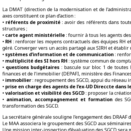
La DMAT (direction de la modernisation et de l’administra
axes constituent ce plan d’action :
•
référents de proximité
: avoir des référents dans tout
structures ;
•
carte agent ministérielle
: fournir à tous les agents de
•
RH
: renforcer les moyens contractuels des équipes RH et
géré. Converger vers un accès partagé aux SIRH et établir 
•
systèmes d’information et de communication
: renfo
•
multiplicité des SI hors RH
: système commun de comptabi
•
questions budgétaires
: bascule sur bloc 1 de toutes 
finances et de l’immobilier (DEPAFI, ministère des Finances
•
immobilier
: regroupement des SGCD, appui du réseau imm
•
prise en charge des agents de l’ex-UD Direccte dans 
•
valorisation et visibilité des SGCD
: proposer la créatio
•
animation, accompagnement et formation
des SGC
transformation des SGCD.
La secrétaire générale souligne l’engagement des DRAAF d
Le MAA associera le groupement des SGCD aux séminaires 
Une mission inter-inspection d’évaluation des SGCD sera 