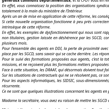
généraux communs départementaux
, et la CFDT vous en re
En effet, vous connaissez la position des organisations syndi
totalement à la main du ministère de l’Intérieur.
Après un an de mise en application de cette réforme, les cons
Si cette nouvelle organisation fonctionne à peu près correctem
intrinsèque de cette réforme.
En effet, les exemples de dysfonctionnement qui nous sont rap
non titulaires, gestion laissée en déshérence par les SGCD, co
plusieurs mois.
Pour l’ensemble des agents en DDI, la perte de proximité avec 
place par les SGCD, sans savoir qui se cache derrière. Les répon
Pour le suivi des formations proposées aux agents, c’est la 
missions, et ne reçoivent plus les formations métiers proposées
Face à cette situation, les DRAAF, qui désormais doivent tout f
Sur les situations de contractuels qui ne se résolvent pas, ce s
Pour les aspects informatiques, les SIDSIC, sous-dimensionnés
récurrente.
Ce ne sont que quelques illustrations concernant les agents en 
Madame la secrétaire, vous avez eu raison de mettre les SGCD 