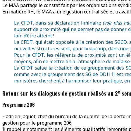
Le MAA partage le constat fait par les organisations synd
En matière RH, le MAA a une gestion centralisée et travaill
La CFDT, dans sa déclaration liminaire
(voir plus hau
support de proximité qui ne permet pas de donner des
loin d’être atteint !
La CFDT, qui était opposée à la création des SGCD, a
nouvelles structures sont, pour beaucoup, dans une g
Pour la CFDT, les référents de proximité sont un élé
moyens, afin de mettre fin à l’atmosphère de malaise 
La CFDT salue la création de ce groupement des SGC
comme avec le groupement des SG de DDI ! Il est regr
ministères cherchent à harmoniser leur pratique, en 
e
Retour sur les dialogues de gestion réalisés au 2
sem
Programme 206
Hadrien Jaquet, chef du bureau de la qualité, de la perfor
gestion pour le programme 206.
Il rappelle notamment les éléments qualitatifs remontés p