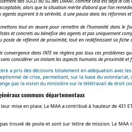
gissement des SGCD au SG des DRAAF, comme cela est déjà le cas e
inacceptable, alors que la situation mérite d’abord que l’on rem
 agents aspirent à la sérénité, à une pause dans les réformes et à
s, mettons tout en œuvre pour remettre de l’humanité dans le f
alistes et concrets au bénéfice des agents et pas uniquement com
u poste de référent de proximité, tout en redéfinissant sa fiche d
de convergence dans l’ATE ne règlera pas tous ces problèmes qu
ns considérer un instant les aspects humains de proximité et fais
tère a pris des décisions totalement en adéquation avec les 
ceptionnel de crise, permettant, sur la base du volontariat,
hange pas la vision du ministère sur le télétravail de droit 
ts généraux communs départementaux
 leur mise en place. Le MAA a contribué à hauteur de 431 ET
pas trouvé de poste et sont sur lettre de mission. Le MAA n’