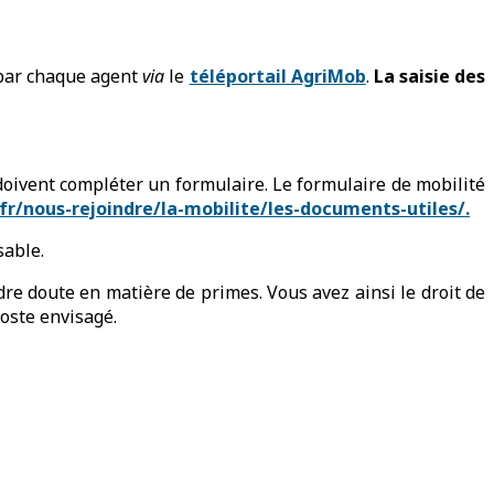
e par chaque agent
via
le
téléportail AgriMob
.
La saisie des
oivent compléter un formulaire. Le formulaire de mobilité
fr/nous-rejoindre/la-mobilite/les-documents-utiles/.
sable.
ndre doute en matière de primes. Vous avez ainsi le droit de
poste envisagé.