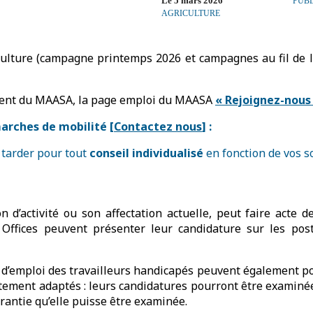
Le 5 mars 2026
PUBL
AGRICULTURE
ulture (campagne printemps 2026 et campagnes au fil de l’ea
tement du MAASA, la page emploi du MAASA
« Rejoignez-nous 
arches de mobilité [
Contactez nous
] :
 tarder pour tout
conseil individualisé
en fonction de vos so
on d’activité ou son affectation actuelle, peut faire acte
 Offices peuvent présenter leur candidature sur les po
 d’emploi des travailleurs handicapés peuvent également post
rutement adaptés : leurs candidatures pourront être examinée
rantie qu’elle puisse être examinée.