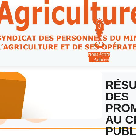
Nous écrire
Adhérer
RÉSU
DES
PRO
AU C
PUBL