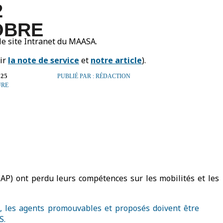
2
OBRE
 le site Intranet du MAASA.
oir
la note de service
et
notre article
).
025
PUBLIÉ PAR : RÉDACTION
URE
CAP) ont perdu leurs compétences sur les mobilités et les
t, les agents promouvables et proposés doivent être
S.