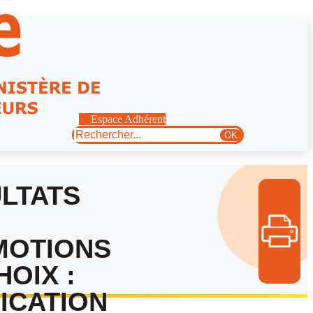
Espace Adhérent
Rechercher
OK
LTATS
MOTIONS
HOIX :
ICATION