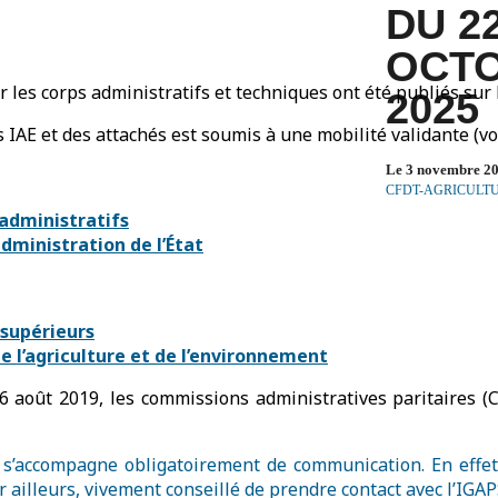
DU 2
OCT
r les corps administratifs et techniques ont été publiés sur
2025
s IAE et des attachés est soumis à une mobilité validante (v
Le 3 novembre 2
CFDT-AGRICULT
 administratifs
dministration de l’État
 supérieurs
e l’agriculture et de l’environnement
 6 août 2019, les commissions administratives paritaires (
s s’accompagne obligatoirement de communication. En effe
r ailleurs, vivement conseillé de prendre contact avec l’IGAP