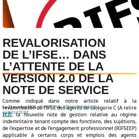
REVALORISATION
DE L’IFSE… DANS
L’ATTENTE DE LA
VERSION 2.0 DE LA
NOTE DE SERVICE
Comme indiqué dans notre article relatif à la
revalorisation de l’IFSE des agents de catégorie C (A relire
Le 21 octobre 2025
PUBLIÉ PAR : RÉDACTION CFDT-
AGRICULTURE
ICI
), la nouvelle note de gestion relative au régime
indemnitaire tenant compte des fonctions, des sujétions,
de l’expertise et de l’engagement professionnel (RIFSEEP)
applicable à certains corps et emplois des agents